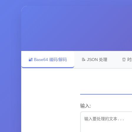
🔐 Base64 编码/解码
📝 JSON 处理
⏰ 
输入: