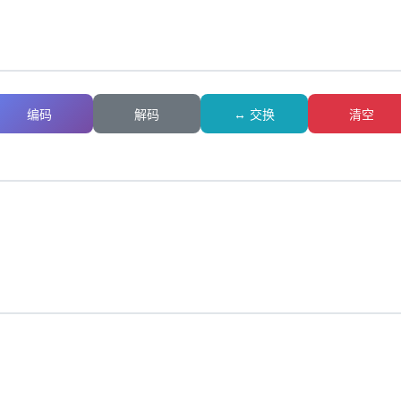
编码
解码
↔ 交换
清空